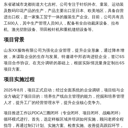
东省诸城市龙都街道大七吉村。公司专注于针织外衣、童装、运动装
及数码印花产品的生产，产品主要出口至日本、欧美地区，具备自营
进出口权，是一家集工贸于一体的服装生产企业。目前，公司共有员
工600人，其中生产管理人员90人，配备有全自动裁床设备、拉布
机、激光切割设备、羽田检针机和重机缝纫设备等。
项目背景
山东XX服饰有限公司为强化企业管理，提升企业形象，通过降本增
效，来谋取企业的生存与发展。特邀请中邦咨询进驻企业，签订6S
项目合作协议。在充分调研的基础上，根据实际情况量身定制出6S
项目方案。
项目实施过程
2025年8月，项目正式启动；经过全面系统的企业调研，项目组与企
业方确定了项目目的：培养生产线自主管理的能力，挖掘和培养管理
人才，提升工厂的经营管理水平，提升企业核心竞争力。
项目推进工作以PDCA三圈闭环（专业闭环、项目闭环、战略闭环）
循环模式进行。首先，选定样板区域并培训如何实施，顾问老师全程
指导，再通过制订计划、实施方案、检查实施、改善提高跟踪环节，