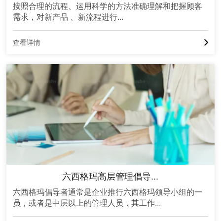
按照合理的流程、运用科学的方法准确理解和把握顾客
需求，对新产品 、新流程进行...
查看详情
六西格玛绿带培训
青岛
开课时间：5月7日 课程报名中
抢课
六西格玛绿带升黑带培训
青岛
开课时间：5月7日 课程报名中
抢课
六西格玛高层管理倡导...
六西格玛黑带培训
六西格玛倡导者通常是企业推行六西格玛领导小组的一
员，或者是中层以上的管理人员，其工作...
青岛
开课时间：5月7日 课程报名中
抢课