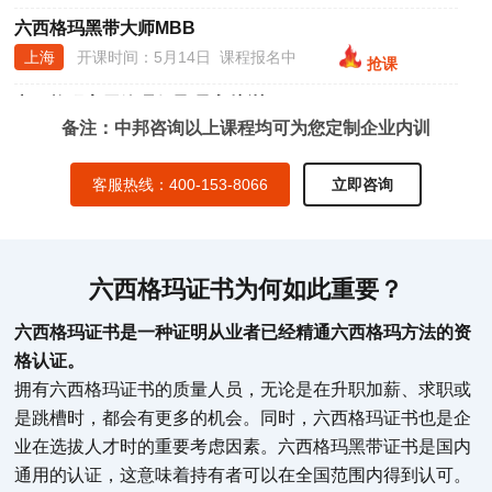
上海
开课时间：5月14日 课程报名中
抢课
六西格玛高层管理倡导/导入培训
上海
开课时间：5月14日 课程报名中
抢课
六西格玛DFSS设计培训
备注：中邦咨询以上课程均可为您定制企业内训
上海
开课时间：5月14日 课程报名中
抢课
客服热线：400-153-8066
立即咨询
六西格玛绿带培训
青岛
开课时间：5月7日 课程报名中
抢课
六西格玛绿带升黑带培训
六西格玛证书为何如此重要？
青岛
开课时间：5月7日 课程报名中
抢课
六西格玛证书是一种证明从业者已经精通六西格玛方法的资
六西格玛黑带培训
格认证。
青岛
开课时间：5月7日 课程报名中
抢课
拥有六西格玛证书的质量人员，无论是在升职加薪、求职或
是跳槽时，都会有更多的机会。同时，六西格玛证书也是企
六西格玛黑带大师MBB
业在选拔人才时的重要考虑因素。六西格玛黑带证书是国内
青岛
开课时间：5月7日 课程报名中
抢课
通用的认证，这意味着持有者可以在全国范围内得到认可。