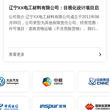
任丘市XX塑业有限公司：精益生产项目二期启
动会
公司简介 任丘市XX塑业有限公司成立于2014年。是
一个全新的卫浴品牌。公司位于卫浴行业的科技前沿
城市--厦门，优良的源产地基因，赋予了乐蒲卫浴与...
查看更多