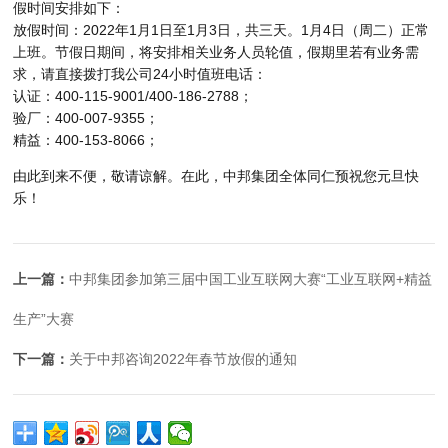
假时间安排如下：
放假时间：2022年1月1日至1月3日，共三天。1月4日（周二）正常
上班。节假日期间，将安排相关业务人员轮值，假期里若有业务需
求，请直接拨打我公司24小时值班电话：
认证：400-115-9001/400-186-2788；
验厂：400-007-9355；
精益：400-153-8066；
由此到来不便，敬请谅解。在此，中邦集团全体同仁预祝您元旦快
乐！
上一篇：
中邦集团参加第三届中国工业互联网大赛“工业互联网+精益
生产”大赛
下一篇：
关于中邦咨询2022年春节放假的通知